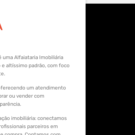
R
A
 uma Alfaiataria Imobiliária
 e altíssimo padrão, com foco
te.
 oferecendo um atendimento
rar ou vender com
parência.
ação imobiliária: conectamos
ofissionais parceiros em
a de compra. Contamos com