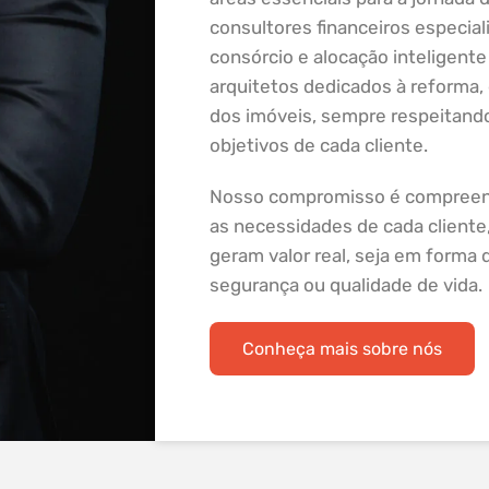
consultores financeiros especial
consórcio e alocação inteligente
arquitetos dedicados à reforma,
dos imóveis, sempre respeitando 
objetivos de cada cliente.
Nosso compromisso é compreend
as necessidades de cada cliente,
geram valor real, seja em forma d
segurança ou qualidade de vida.
Conheça mais sobre nós