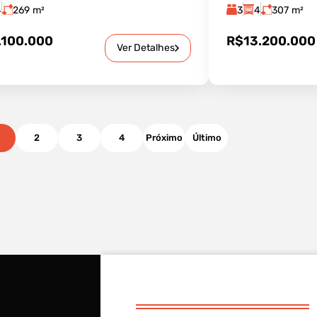
4
269
m²
3
4
307
m²
.100.000
R$13.200.000
Ver Detalhes
2
3
4
Próximo
Último