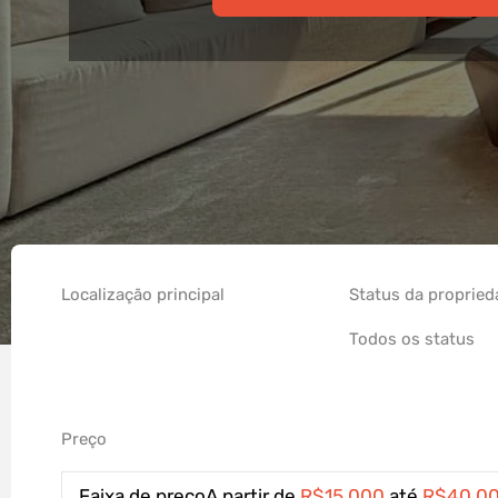
Localização principal
Status da proprie
Preço
Faixa de preço
A partir de
R$15.000
até
R$40.0