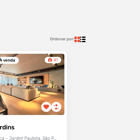
Ordenar por:
47
À venda
rdins
Alameda Casa Branca - Jardim Paulista, São Paulo - SP, Brasil