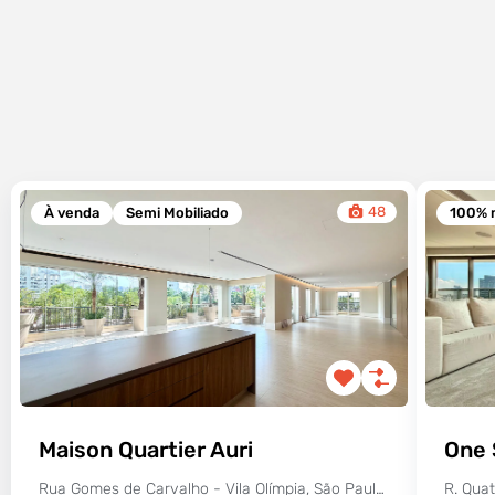
48
À venda
Semi Mobiliado
100% 
Maison Quartier Auri
One 
Rua Gomes de Carvalho - Vila Olímpia, São Paulo - SP, Brasil
R. Quat