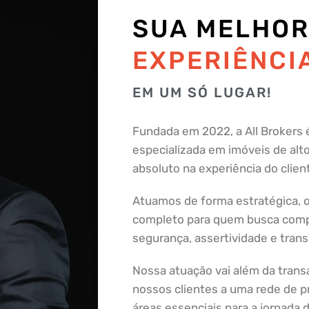
SUA MELHO
EXPERIÊNCI
EM UM SÓ LUGAR!
Fundada em 2022, a All Brokers é
especializada em imóveis de alto
absoluto na experiência do clien
Atuamos de forma estratégica,
completo para quem busca comp
segurança, assertividade e trans
Nossa atuação vai além da trans
nossos clientes a uma rede de pr
áreas essenciais para a jornad