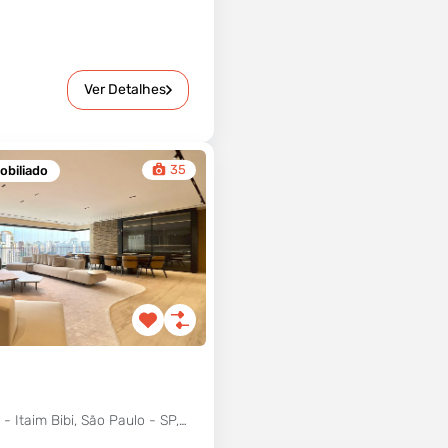
0
Ver Detalhes
35
biliado
R. Bandeira Paulista - Itaim Bibi, São Paulo - SP, 04532-002, Brasil