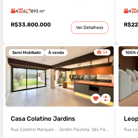
4
6
893
m²
4
R$33.800.000
R$22
Ver Detalhes
34
Semi Mobiliado
À venda
100% 
Casa Colatino Jardins
Leop
Rua Colatino Marques - Jardim Paulista, São Paulo - SP, Brasil