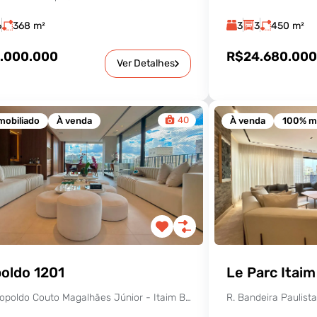
6
368
m²
3
3
450
m²
.000.000
R$24.680.00
Ver Detalhes
40
mobiliado
À venda
À venda
100% mo
oldo 1201
Le Parc Itaim
Rua Leopoldo Couto Magalhães Júnior - Itaim Bibi, São Paulo - SP, Brasil