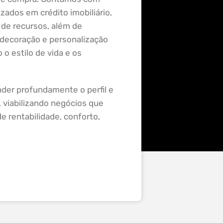
izados em crédito imobiliário,
 de recursos, além de
 decoração e personalização
o estilo de vida e os
er profundamente o perfil e
 viabilizando negócios que
e rentabilidade, conforto,