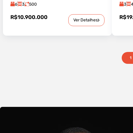
6
3
500
3
R$10.900.000
R$19
Ver Detalhes
1