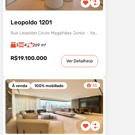
Leopoldo 1201
Rua Leopoldo Couto Magalhães Júnior - Itaim Bibi, São Paulo - SP, Brasil
3
4
269
m²
R$19.100.000
Ver Detalhes
35
À venda
100% mobiliado