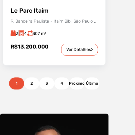
Le Parc Itaim
R. Bandeira Paulista - Itaim Bibi, São Paulo - SP, 04532-002, Brasil
3
4
307
m²
R$13.200.000
Ver Detalhes
1
2
3
4
Próximo
Último