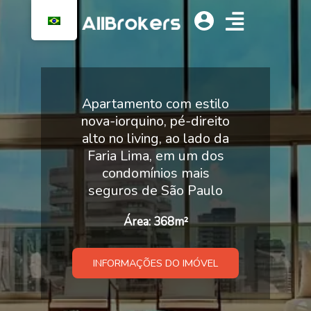
Apartamento com estilo
More ao lado da
nova-iorquino, pé-direito
Oscar Freire, em
alto no living, ao lado da
Faria Lima, em um dos
uma cobertura
condomínios mais
100% mobiliada
seguros de São Paulo
Área: 450m²
Área: 368m²
INFORMAÇÕES DO IMÓVEL
INFORMAÇÕES DO IMÓVEL