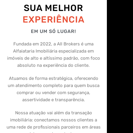
SUA MELHOR
EXPERIÊNCIA
EM UM SÓ LUGAR!
Fundada em 2022, a All Brokers é uma
Alfaiataria Imobiliária especializada em
imóveis de alto e altíssimo padrão, com foco
absoluto na experiência do cliente.
Atuamos de forma estratégica, oferecendo
um atendimento completo para quem busca
comprar ou vender com segurança,
assertividade e transparência.
Nossa atuação vai além da transação
imobiliária: conectamos nossos clientes a
uma rede de profissionais parceiros em áreas