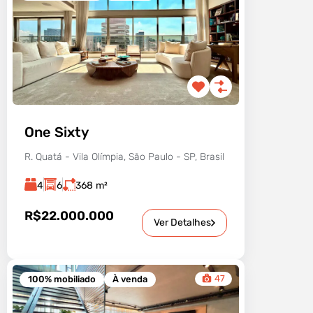
One Sixty
R. Quatá - Vila Olímpia, São Paulo - SP, Brasil
4
6
368
m²
R$22.000.000
Ver Detalhes
47
100% mobiliado
À venda