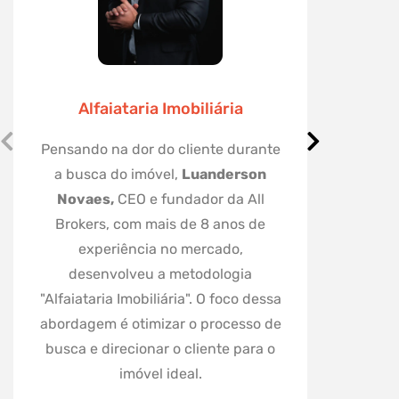
Alfaiataria Imobiliária
Corr
Pensando na dor do cliente durante
a busca do imóvel,
Luanderson
Katya Tr
Novaes,
CEO e fundador da All
Correspo
Brokers, com mais de 8 anos de
de Inve
experiência no mercado,
financ
desenvolveu a metodologia
pelos m
"Alfaiataria Imobiliária". O foco dessa
Formada
abordagem é otimizar o processo de
em p
busca e direcionar o cliente para o
Uni
imóvel ideal.