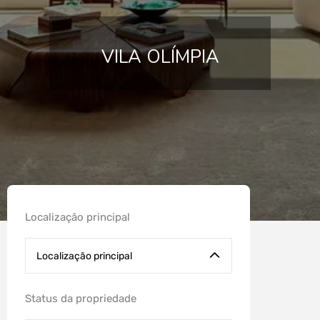
JARDIM PAULISTA
VILA OLÍMPIA
Localização principal
Localização principal
Status da propriedade