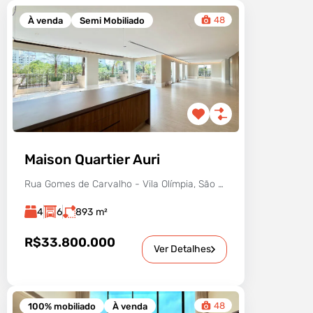
48
À venda
Semi Mobiliado
Maison Quartier Auri
Rua Gomes de Carvalho - Vila Olímpia, São Paulo - SP, Brasil
4
6
893
m²
R$33.800.000
Ver Detalhes
48
100% mobiliado
À venda