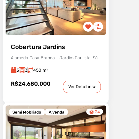
Cobertura Jardins
Alameda Casa Branca - Jardim Paulista, São Paulo - SP, Brasil
3
3
450
m²
R$24.680.000
Ver Detalhes
34
Semi Mobiliado
À venda