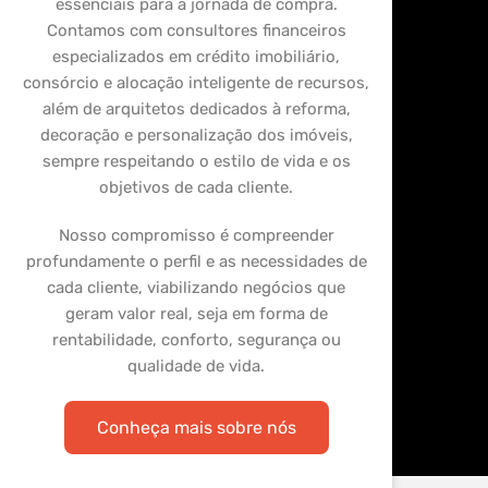
essenciais para a jornada de compra.
Contamos com consultores financeiros
especializados em crédito imobiliário,
consórcio e alocação inteligente de recursos,
além de arquitetos dedicados à reforma,
decoração e personalização dos imóveis,
sempre respeitando o estilo de vida e os
objetivos de cada cliente.
Nosso compromisso é compreender
profundamente o perfil e as necessidades de
cada cliente, viabilizando negócios que
geram valor real, seja em forma de
rentabilidade, conforto, segurança ou
qualidade de vida.
Conheça mais sobre nós