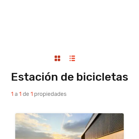
Estación de bicicletas
1
a
1
de
1
propiedades