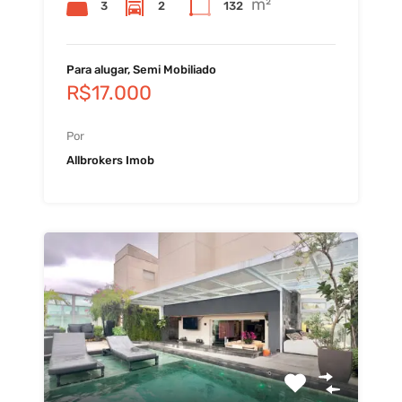
m²
3
2
132
Para alugar, Semi Mobiliado
R$17.000
Por
Allbrokers Imob