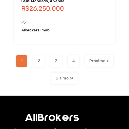
Semi Mobiliado, À venda
R$26.250.000
Por
Allbrokers Imob
1
2
3
4
Próximo
Último