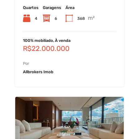
Quartos
Garagens
Área
m²
4
6
368
100% mobiliado, À venda
R$22.000.000
Por
Allbrokers Imob