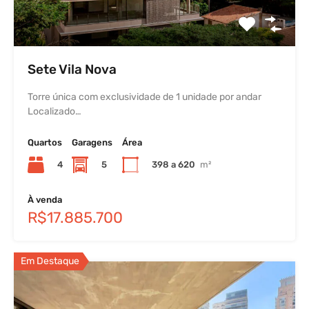
Sete Vila Nova
Torre única com exclusividade de 1 unidade por andar
Localizado…
Quartos
Garagens
Área
4
5
398 a 620
m²
À venda
R$17.885.700
Em Destaque