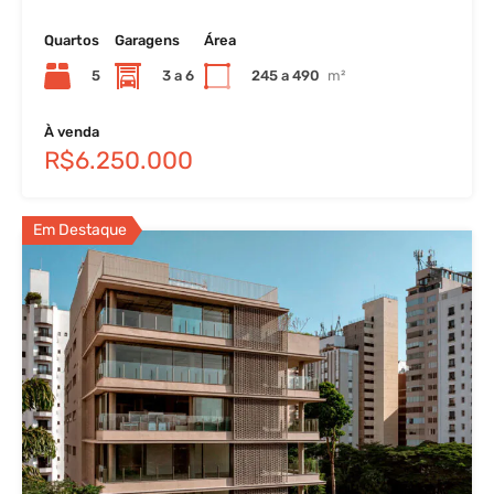
Quartos
Garagens
Área
5
3 a 6
245 a 490
m²
À venda
R$6.250.000
Em Destaque