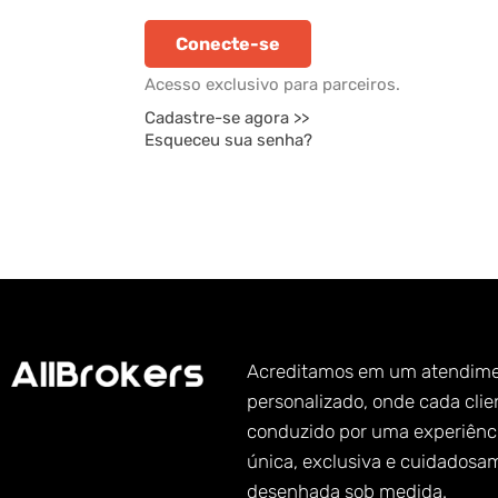
Acesso exclusivo para parceiros.
Cadastre-se agora >>
Esqueceu sua senha?
Acreditamos em um atendim
personalizado, onde cada clie
conduzido por uma experiênc
única, exclusiva e cuidadosa
desenhada sob medida.