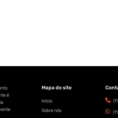
Mapa do site
Cont
ento
nte é
Início
(1
ia
mente
Sobre nós
(1