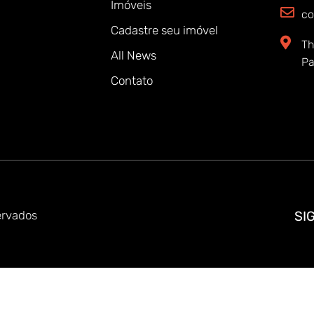
Imóveis
co
Cadastre seu imóvel
Th
All News
Pa
Contato
ervados
SI