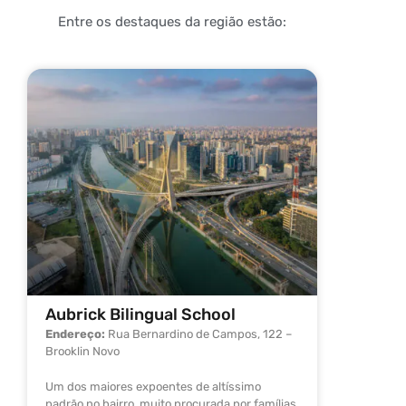
Entre os destaques da região estão:
Aubrick Bilingual School
Colégi
Endereço:
Rua Bernardino de Campos, 122 –
Endereç
Brooklin Novo
Brooklin 
Um dos maiores expoentes de altíssimo
Referênci
padrão no bairro, muito procurada por famílias
aos anos 