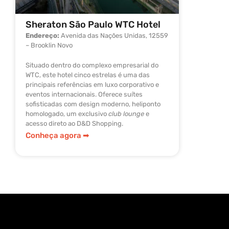
Sheraton São Paulo WTC Hotel
Hotel 
Endereço:
Avenida das Nações Unidas, 12559
Endereç
– Brooklin Novo
– Brookli
Situado dentro do complexo empresarial do
Localiza
WTC, este hotel cinco estrelas é uma das
CENU, ent
principais referências em luxo corporativo e
vista pan
eventos internacionais. Oferece suítes
famoso po
sofisticadas com design moderno, heliponto
andar, pe
homologado, um exclusivo
club lounge
e
tradicion
acesso direto ao D&D Shopping.
de sema
Conheça agora ➡︎
Conheça