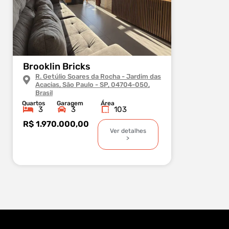
Brooklin Bricks
Nova Yo
R. Getúlio Soares da Rocha - Jardim das
Brooklin
Acacias, São Paulo - SP, 04704-050,
Rua Nov
Brasil
SP, 045
Quartos
Garagem
Área
Quartos
G
3
3
103
3
R$ 1.970.000,00
R$ 3.670
Ver detalhes
>