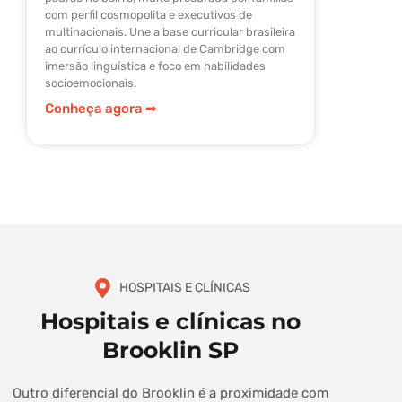
com perfil cosmopolita e executivos de
no Ensino
multinacionais. Une a base curricular brasileira
trabalha 
ao currículo internacional de Cambridge com
acompanh
imersão linguística e foco em habilidades
histórico
socioemocionais.
universid
exterior.
Conheça agora ➡︎
Conheça
HOSPITAIS E CLÍNICAS
Hospitais e clínicas no
Brooklin SP
Outro diferencial do Brooklin é a proximidade com