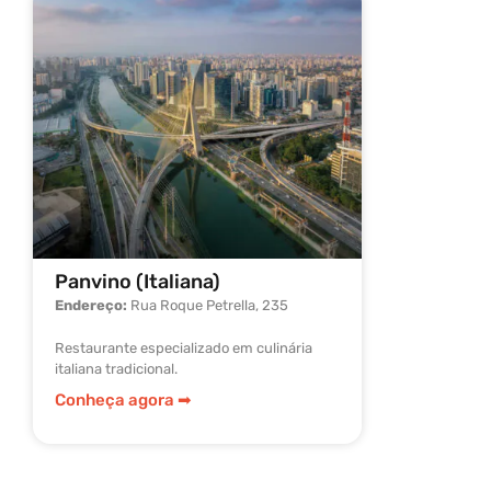
Panvino (Italiana)
Lolla Ost
Endereço:
Rua Roque Petrella, 235
Endereço:
R
Restaurante especializado em culinária
Casa do Grup
italiana tradicional.
gastronomia 
Restaurante
Conheça agora ➡︎
Conheça a