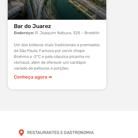
Bar do Juarez
BKIN B
Endereço:
R. Joaquim Nabuco, 325 – Brooklin
Endereço
1188 – Ci
Um dos botecos mais tradicionais e premiados
de São Paulo. Famoso por servir chope
Muito proc
Brahma a -2°C e pela clássica picanha no
BKIN se to
réchaud, além de oferecer um cardápio
música ao 
variado de petiscos e porções.
Conheça 
Conheça agora ➡︎
RESTAURANTES E GASTRONOMIA