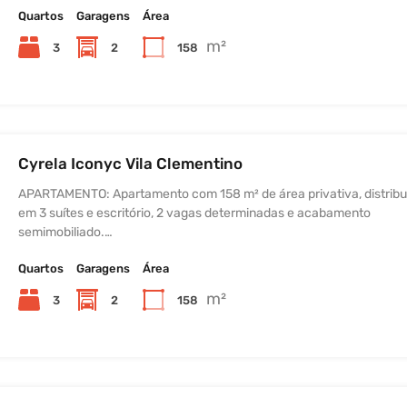
Quartos
Garagens
Área
m²
3
2
158
Cyrela Iconyc Vila Clementino
APARTAMENTO: Apartamento com 158 m² de área privativa, distribu
em 3 suítes e escritório, 2 vagas determinadas e acabamento
semimobiliado.…
Quartos
Garagens
Área
m²
3
2
158