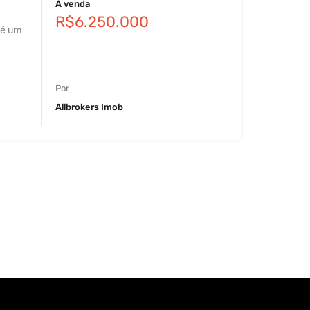
À venda
R$6.250.000
 é um
Por
Allbrokers Imob