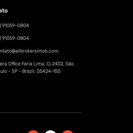
ato
1) 91059-0804
1) 91059-0804
ntato@allbrokersimob.com
era Office Faria Lima, Cj 2402, São
ulo - SP - Brazil, 05424-150