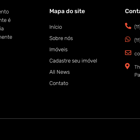
Mapa do site
Cont
ento
nte é
Início
(1
ia
mente
Sobre nós
(1
Imóveis
co
Cadastre seu imóvel
Th
All News
Pa
Contato