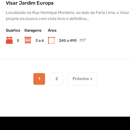
Visar Jardim Europa
Localizado na Rua Henrique Monteiro, ao lado da Faria Lima, o Visar
projeto exclusivo com vista livre e definitiva…
Quartos
Garagens
Área
m²
5
3 a 6
245 a 490
1
2
Próximo