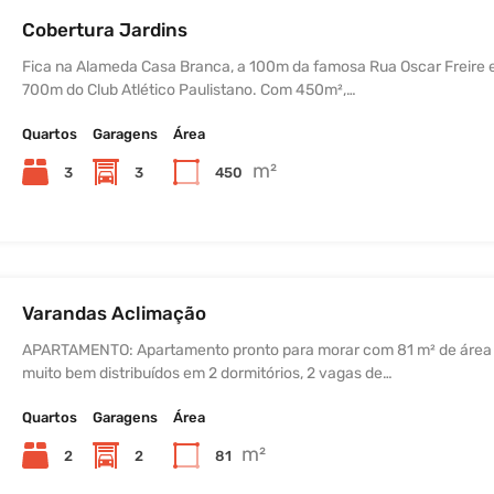
Cobertura Jardins
Fica na Alameda Casa Branca, a 100m da famosa Rua Oscar Freire 
700m do Club Atlético Paulistano. Com 450m²,…
Quartos
Garagens
Área
m²
3
3
450
Varandas Aclimação
APARTAMENTO: Apartamento pronto para morar com 81 m² de área ú
muito bem distribuídos em 2 dormitórios, 2 vagas de…
Quartos
Garagens
Área
m²
2
2
81