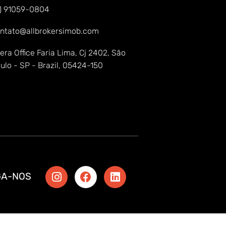
1) 91059-0804
ntato@allbrokersimob.com
era Office Faria Lima, Cj 2402, São
ulo - SP - Brazil, 05424-150
GA-NOS