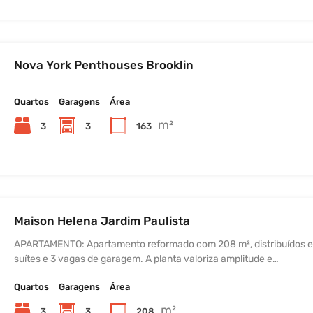
Nova York Penthouses Brooklin
Quartos
Garagens
Área
m²
3
3
163
Maison Helena Jardim Paulista
APARTAMENTO: Apartamento reformado com 208 m², distribuídos 
suítes e 3 vagas de garagem. A planta valoriza amplitude e…
Quartos
Garagens
Área
m²
3
3
208