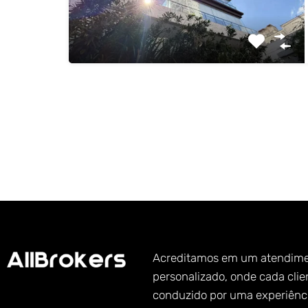
Acreditamos em um atendim
personalizado, onde cada clie
conduzido por uma experiênc