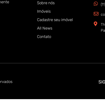
mente
Sobre nós
(1
Imóveis
co
Cadastre seu imóvel
Th
All News
Pa
Contato
ervados
SI