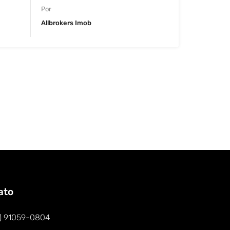
Por
Allbrokers Imob
ato
1) 91059-0804