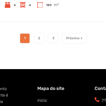
m²
4
4
189
1
2
3
Próximo
Mapa do site
Cont
ento
nte é
Início
(1
ia