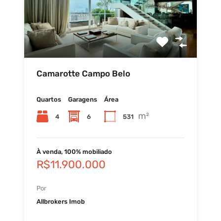
Camarotte Campo Belo
Quartos
Garagens
Área
m²
4
6
531
À venda, 100% mobiliado
R$11.900.000
Por
Allbrokers Imob