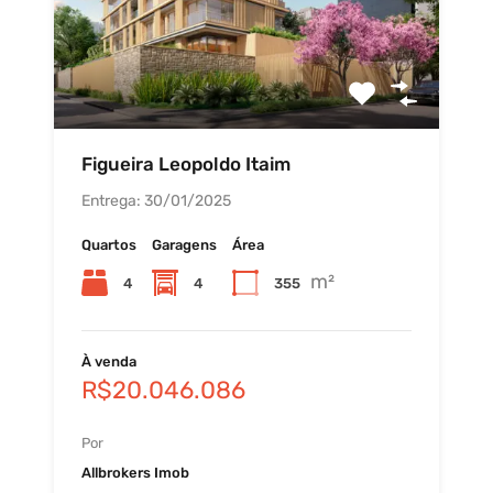
Figueira Leopoldo Itaim
Entrega: 30/01/2025
Quartos
Garagens
Área
m²
4
4
355
À venda
R$20.046.086
Por
Allbrokers Imob