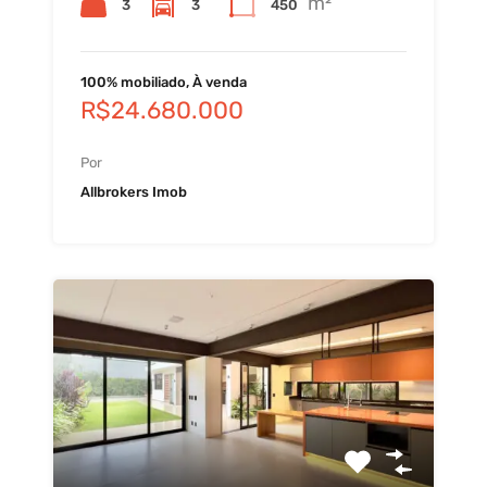
m²
3
3
450
100% mobiliado, À venda
R$24.680.000
Por
Allbrokers Imob