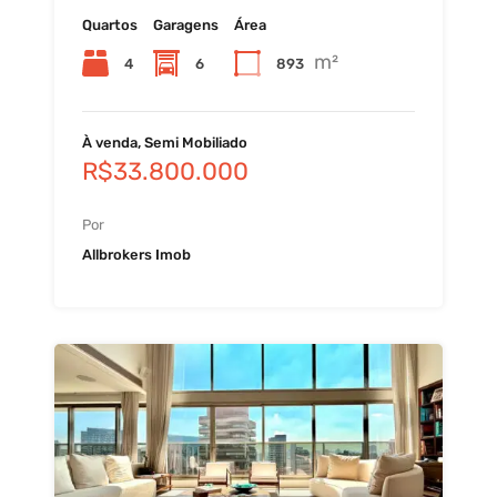
Quartos
Garagens
Área
m²
4
6
893
À venda, Semi Mobiliado
R$33.800.000
Por
Allbrokers Imob