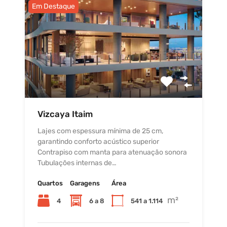
Em Destaque
Vizcaya Itaim
Lajes com espessura mínima de 25 cm,
garantindo conforto acústico superior
Contrapiso com manta para atenuação sonora
Tubulações internas de…
Quartos
Garagens
Área
m²
4
6 a 8
541 a 1.114