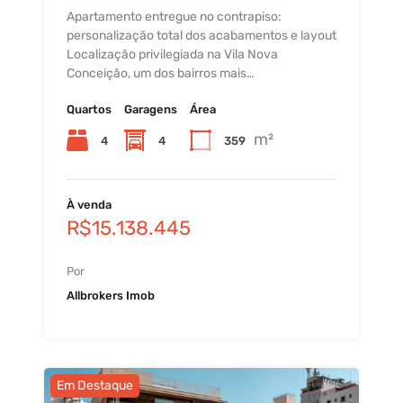
Apartamento entregue no contrapiso:
personalização total dos acabamentos e layout
Localização privilegiada na Vila Nova
Conceição, um dos bairros mais…
Quartos
Garagens
Área
m²
4
4
359
À venda
R$15.138.445
Por
Allbrokers Imob
Em Destaque