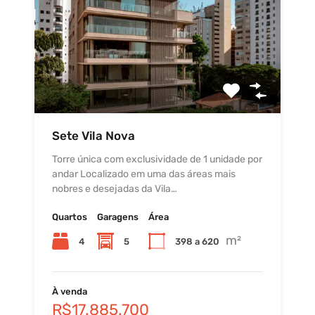
Sete Vila Nova
Torre única com exclusividade de 1 unidade por
andar Localizado em uma das áreas mais
nobres e desejadas da Vila…
Quartos
Garagens
Área
m²
4
5
398 a 620
À venda
R$17.885.700