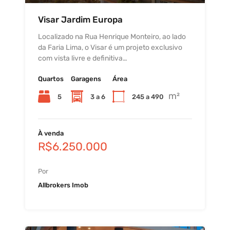
Visar Jardim Europa
Localizado na Rua Henrique Monteiro, ao lado
da Faria Lima, o Visar é um projeto exclusivo
com vista livre e definitiva…
Quartos
Garagens
Área
m²
5
3 a 6
245 a 490
À venda
R$6.250.000
Por
Allbrokers Imob