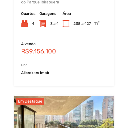
do Parque Ibirapuera
Quartos
Garagens
Área
m²
4
3 a 4
238 a 427
À venda
R$9.156.100
Por
Allbrokers Imob
Em Destaque