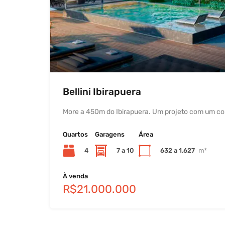
Bellini Ibirapuera
More a 450m do Ibirapuera. Um projeto com um co
Quartos
Garagens
Área
4
7 a 10
632 a 1.627
m²
À venda
R$21.000.000