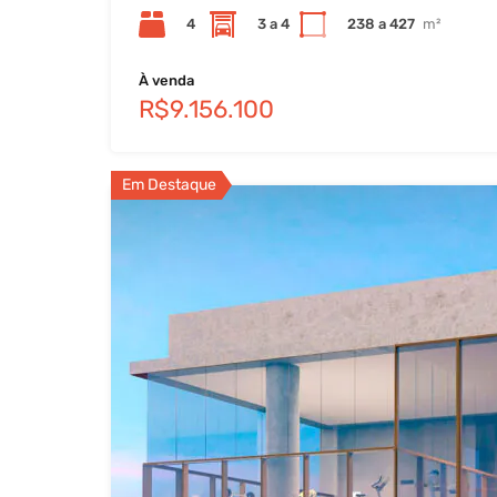
4
3 a 4
238 a 427
m²
À venda
R$9.156.100
Em Destaque