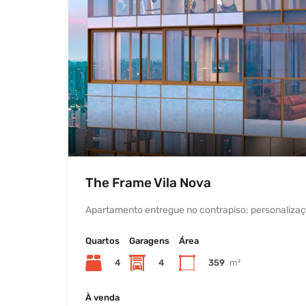
The Frame Vila Nova
Apartamento entregue no contrapiso: personalizaç
Quartos
Garagens
Área
4
4
359
m²
À venda