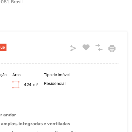
-081, Brasil
que
ução
Área
Tipo de Imóvel
Residencial
424
m²
or andar
 amplas, integradas e ventiladas