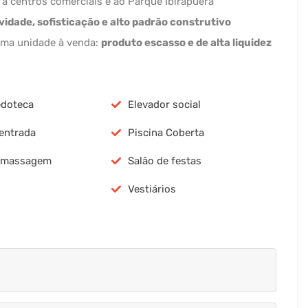
 a centros comerciais e ao Parque Ibirapuera
vidade, sofisticação e alto padrão construtivo
ma unidade à venda:
produto escasso e de alta liquidez
edoteca
Elevador social
 entrada
Piscina Coberta
e massagem
Salão de festas
Vestiários