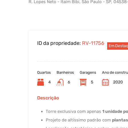
R. Lopes Neto - Itaim Bibi, São Paulo - SP, 04538
ID da propriedade:
RV-11756
Em Desta
Quartos
Banheiros
Garagens
Ano de constr
4
6
5
2020
Descrição
Torre exclusiva com apenas
1 unidade p
Projeto de altíssimo padrão com
plantas