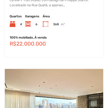
Cyrela + YOO Studio, com design de Philippe Starck.
Localizado na Rua Quatá, a apenas…
Quartos
Garagens
Área
4
6
368
m²
100% mobiliado, À venda
R$22.000.000