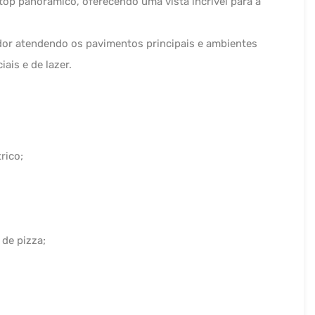
top panorâmico, oferecendo uma vista incrível para a
dor atendendo os pavimentos principais e ambientes
ais e de lazer.
rico;
de pizza;