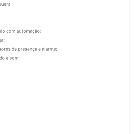
puera;
ação com automação;
ar;
ores de presença e alarme;
do e som;