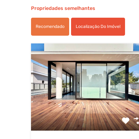
Propriedades semelhantes
Recomendado
Localização Do Imóvel