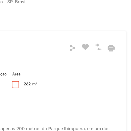
o - SP, Brasil
ução
Área
262
m²
 a apenas 900 metros do Parque Ibirapuera, em um dos