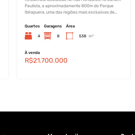
Paulista, a aproximadamente 800m do Parque
Ibirapuera, uma das regiões mais exclusivas de…
Quartos
Garagens
Área
4
8
538
m²
À venda
R$21.700.000