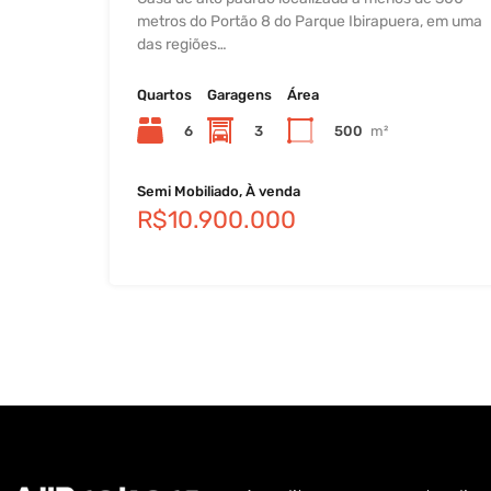
metros do Portão 8 do Parque Ibirapuera, em uma
das regiões…
Quartos
Garagens
Área
6
3
500
m²
Semi Mobiliado, À venda
R$10.900.000