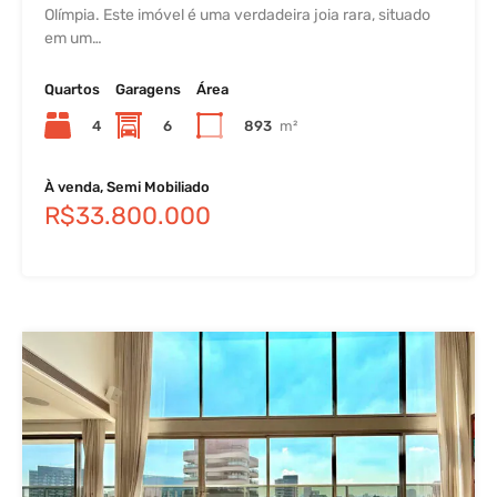
Olímpia. Este imóvel é uma verdadeira joia rara, situado
em um…
Quartos
Garagens
Área
4
6
893
m²
À venda, Semi Mobiliado
R$33.800.000