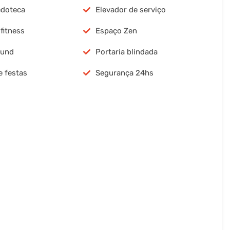
edoteca
Elevador de serviço
fitness
Espaço Zen
ound
Portaria blindada
e festas
Segurança 24hs