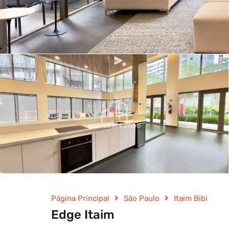
Página Principal
São Paulo
Itaim Bibi
Edge Itaim