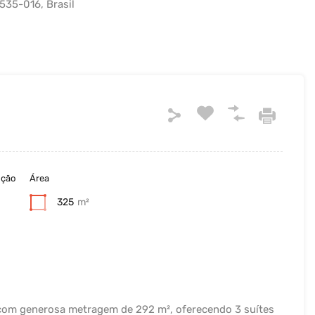
4535-016, Brasil
ução
Área
325
m²
 com generosa metragem de 292 m², oferecendo 3 suítes