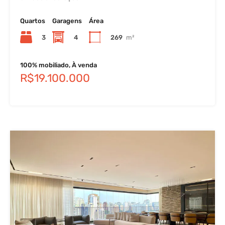
Quartos
Garagens
Área
3
4
269
m²
100% mobiliado, À venda
R$19.100.000