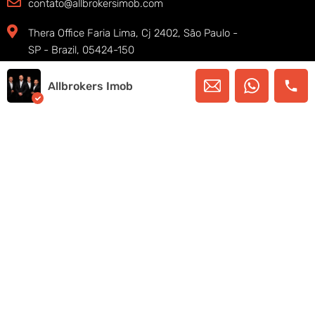
contato@allbrokersimob.com
Thera Office Faria Lima, Cj 2402, São Paulo -
SP - Brazil, 05424-150
Allbrokers Imob
Copyright © 2025. Allbrokers Imob – Todos os
direitos reservados
SIGA-NOS
Desenvolvido por Higor Monteiro