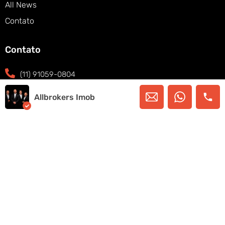
All News
Contato
Contato
(11) 91059-0804
(11) 91059-0804
Allbrokers Imob
contato@allbrokersimob.com
Thera Office Faria Lima, Cj 2402, São Paulo -
SP - Brazil, 05424-150
Copyright © 2025. Allbrokers Imob – Todos os