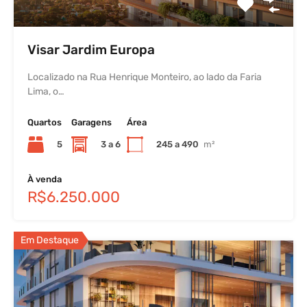
Visar Jardim Europa
Localizado na Rua Henrique Monteiro, ao lado da Faria
Lima, o…
Quartos
Garagens
Área
5
3 a 6
245 a 490
m²
À venda
R$6.250.000
Em Destaque