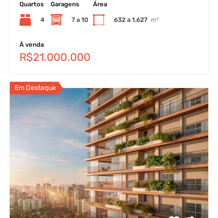
Quartos
Garagens
Área
4
7 a 10
632 a 1.627
m²
À venda
R$21.000.000
Em Destaque