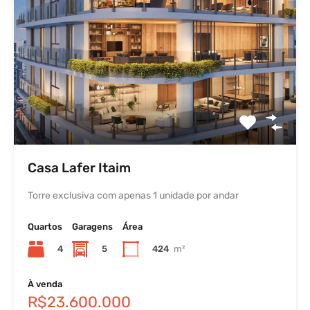
Casa Lafer Itaim
Torre exclusiva com apenas 1 unidade por andar
Quartos
Garagens
Área
4
5
424
m²
À venda
R$23.600.000