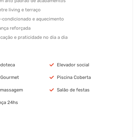
om alto padrão de acabamentos
re living e terraço
ar-condicionado e aquecimento
ança reforçada
cação e praticidade no dia a dia
edoteca
Elevador social
 Gourmet
Piscina Coberta
e massagem
Salão de festas
nça 24hs