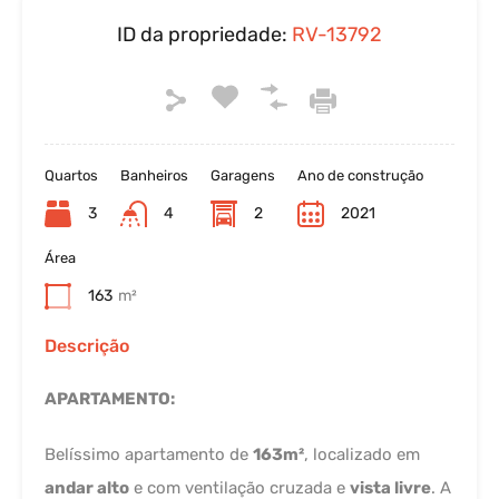
ID da propriedade:
RV-13792
Quartos
Banheiros
Garagens
Ano de construção
3
4
2
2021
Área
163
m²
Descrição
APARTAMENTO:
Belíssimo apartamento de
163m²
, localizado em
andar alto
e com ventilação cruzada e
vista livre
. A