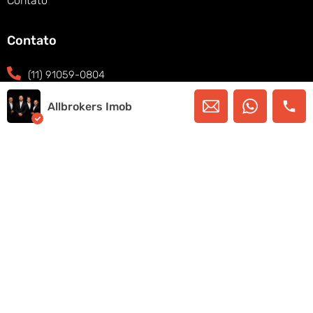
Contato
Contato
(11) 91059-0804
(11) 91059-0804
Allbrokers Imob
contato@allbrokersimob.com
Thera Office Faria Lima, Cj 2402, São Paulo -
SP - Brazil, 05424-150
Copyright © 2025. Allbrokers Imob – Todos os
direitos reservados