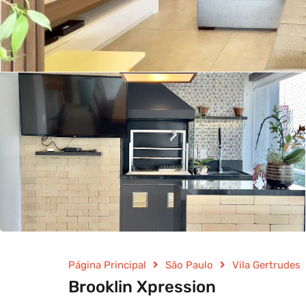
Página Principal
São Paulo
Vila Gertrudes
Brooklin Xpression