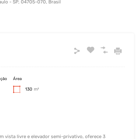
Paulo - SP, 04705-070, Brasil
ução
Área
130
m²
 vista livre e elevador semi-privativo, oferece 3