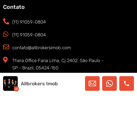
Contato
(11) 91059-0804
(11) 91059-0804
contato@allbrokersimob.com
Thera Office Faria Lima, Cj 2402, São Paulo -
SP - Brazil, 05424-150
Allbrokers Imob
Copyright © 2025. Allbrokers Imob – Todos os
direitos reservados
SIGA-NOS