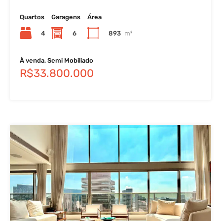
Quartos
Garagens
Área
4
6
893
m²
À venda, Semi Mobiliado
R$33.800.000