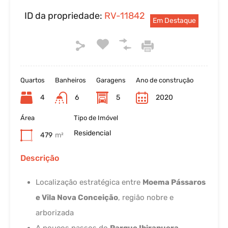
ID da propriedade:
RV-11842
Em Destaque
Quartos
Banheiros
Garagens
Ano de construção
4
6
5
2020
Área
Tipo de Imóvel
Residencial
479
m²
Descrição
Localização estratégica entre
Moema Pássaros
e Vila Nova Conceição
, região nobre e
arborizada