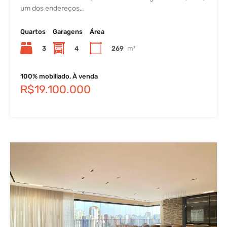
um dos endereços…
Quartos
Garagens
Área
3
4
269
m²
100% mobiliado, À venda
R$19.100.000