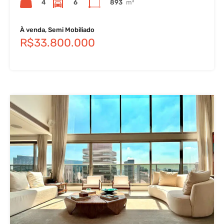
4
6
893
m²
À venda, Semi Mobiliado
R$33.800.000