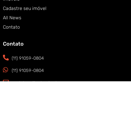
Cadastre seu imóvel
All News
Contato
Contato
(11) 91059-0804
(11) 91059-0804
contato@allbrokersimob.com
Thera Office Faria Lima, Cj 2402, São Paulo -
SP - Brazil, 05424-150