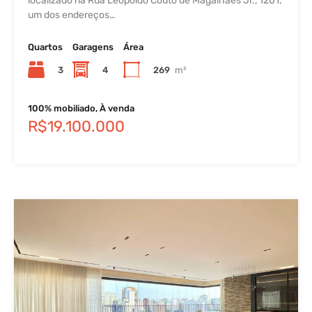
localizado na Rua Leopoldo Couto de Magalhães Jr., 1201,
um dos endereços…
Quartos
Garagens
Área
3
4
269
m²
100% mobiliado, À venda
R$19.100.000