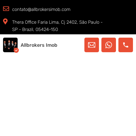
contato@allbrokersimob.com
Thera Office Faria Lima, Cj 2402, São Paulo -
SP - Brazil, 05424-150
Allbrokers Imob
Copyright © 2025. Allbrokers Imob – Todos os
direitos reservados
SIGA-NOS