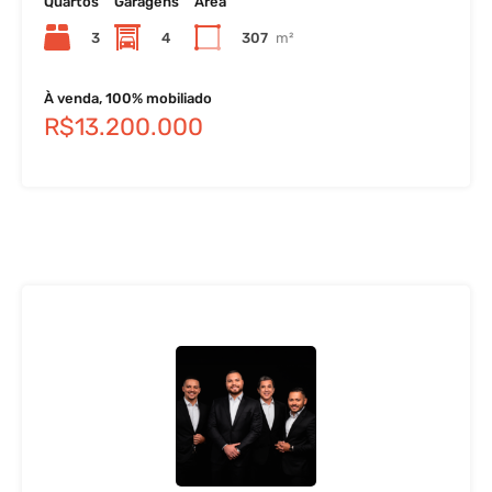
Quartos
Garagens
Área
3
4
307
m²
À venda, 100% mobiliado
R$13.200.000