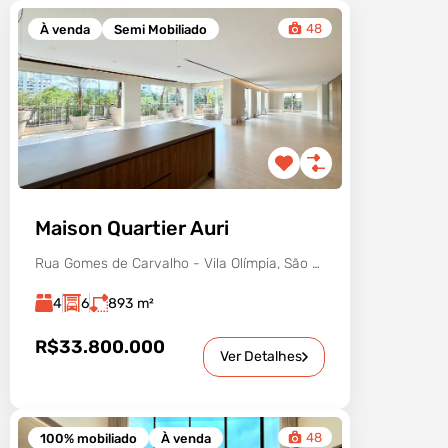
48
À venda
Semi Mobiliado
Maison Quartier Auri
Rua Gomes de Carvalho - Vila Olímpia, São Paulo - SP, Brasil
4
6
893
m²
R$33.800.000
Ver Detalhes
48
100% mobiliado
À venda