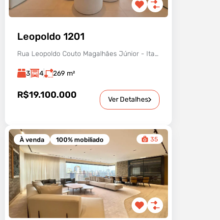
Leopoldo 1201
Rua Leopoldo Couto Magalhães Júnior - Itaim Bibi, São Paulo - SP, Brasil
3
4
269
m²
R$19.100.000
Ver Detalhes
35
À venda
100% mobiliado