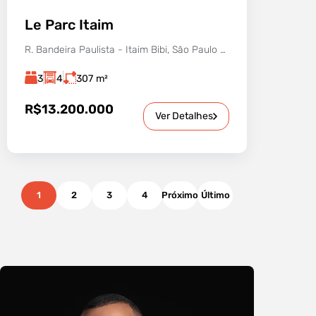
Le Parc Itaim
R. Bandeira Paulista - Itaim Bibi, São Paulo - SP, 04532-002, Brasil
3
4
307
m²
R$13.200.000
Ver Detalhes
1
2
3
4
Próximo
Último