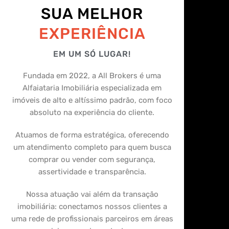
SUA MELHOR
EXPERIÊNCIA
EM UM SÓ LUGAR!
Fundada em 2022, a All Brokers é uma
Alfaiataria Imobiliária especializada em
imóveis de alto e altíssimo padrão, com foco
absoluto na experiência do cliente.
Atuamos de forma estratégica, oferecendo
um atendimento completo para quem busca
comprar ou vender com segurança,
assertividade e transparência.
Nossa atuação vai além da transação
imobiliária: conectamos nossos clientes a
uma rede de profissionais parceiros em áreas