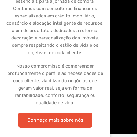
essenciais para a jornada de compra.
Contamos com consultores financeiros
especializados em crédito imobiliário,
consórcio e alocação inteligente de recursos,
além de arquitetos dedicados à reforma,
decoração e personalização dos imóveis,
sempre respeitando o estilo de vida e os
objetivos de cada cliente.
Nosso compromisso é compreender
profundamente o perfil e as necessidades de
cada cliente, viabilizando negócios que
geram valor real, seja em forma de
rentabilidade, conforto, segurança ou
qualidade de vida.
Conheça mais sobre nós