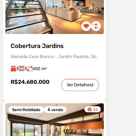
Cobertura Jardins
Alameda Casa Branca - Jardim Paulista, São Paulo - SP, Brasil
3
3
450
m²
R$24.680.000
Ver Detalhes
34
Semi Mobiliado
À venda