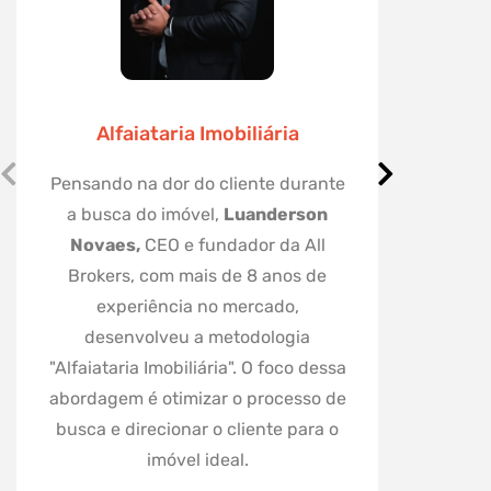
Alfaiataria Imobiliária
Corr
Pensando na dor do cliente durante
a busca do imóvel,
Luanderson
Katya Tr
Novaes,
CEO e fundador da All
Correspo
Brokers, com mais de 8 anos de
de Inve
experiência no mercado,
financ
desenvolveu a metodologia
pelos m
"Alfaiataria Imobiliária". O foco dessa
Formada
abordagem é otimizar o processo de
em p
busca e direcionar o cliente para o
Uni
imóvel ideal.