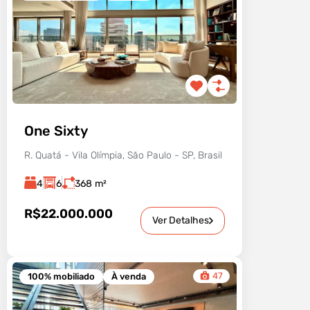
One Sixty
R. Quatá - Vila Olímpia, São Paulo - SP, Brasil
4
6
368
m²
R$22.000.000
Ver Detalhes
47
100% mobiliado
À venda