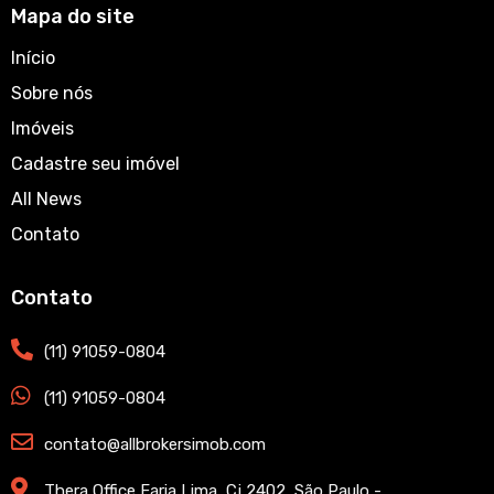
Mapa do site
Início
Sobre nós
Imóveis
Cadastre seu imóvel
All News
Contato
Contato
(11) 91059-0804
(11) 91059-0804
contato@allbrokersimob.com
Thera Office Faria Lima, Cj 2402, São Paulo -