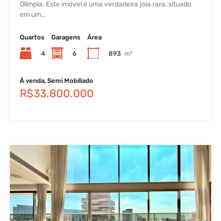
Olímpia. Este imóvel é uma verdadeira joia rara, situado
em um…
Quartos
Garagens
Área
4
6
893
m²
À venda, Semi Mobiliado
R$33.800.000