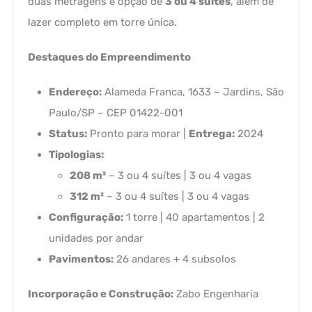
duas metragens e opção de
3 ou 4 suítes
, além de
lazer completo em torre única.
Destaques do Empreendimento
Endereço:
Alameda Franca, 1633 – Jardins, São
Paulo/SP – CEP 01422-001
Status:
Pronto para morar |
Entrega:
2024
Tipologias:
208 m²
– 3 ou 4 suítes | 3 ou 4 vagas
312 m²
– 3 ou 4 suítes | 3 ou 4 vagas
Configuração:
1 torre | 40 apartamentos | 2
unidades por andar
Pavimentos:
26 andares + 4 subsolos
Incorporação e Construção:
Zabo Engenharia