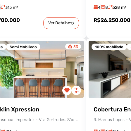
3
315
m²
4
8
528
m²
700.000
R$26.250.000
Ver Detalhes
33
da
Semi Mobiliado
100% mobiliado
klin Xpression
Cobertura En
R. Dr. Paschoal Imperatriz - Vila Gertrudes, São Paulo - SP, Brasil