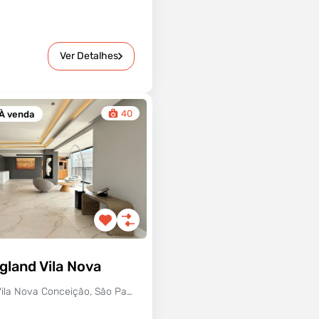
Ver Detalhes
40
À venda
gland Vila Nova
R. Marcos Lopes - Vila Nova Conceição, São Paulo - SP, Brasil