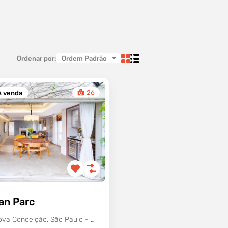
Ordenar por:
Ordem Padrão
26
À venda
an Parc
R. Inhambu - Vila Nova Conceição, São Paulo - SP, Brasil