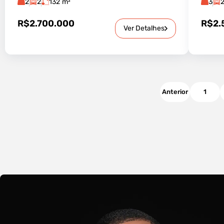
2
2
132
m²
3
R$2.700.000
R$2.
Ver Detalhes
Anterior
1