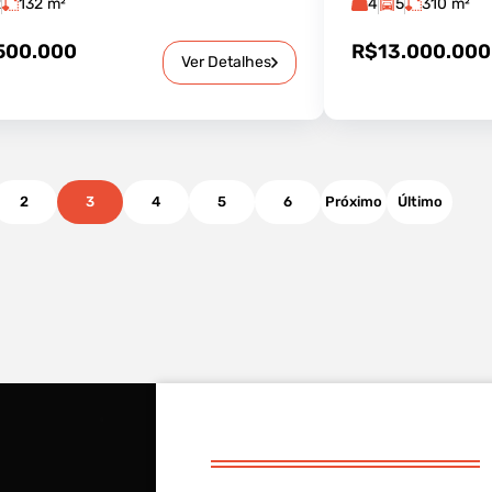
2
132
m²
4
5
310
m²
500.000
R$13.000.000
Ver Detalhes
2
3
4
5
6
Próximo
Último