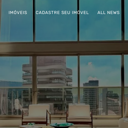
S
IMÓVEIS
CADASTRE SEU IMÓVEL
ALL NEWS
ova-
ving, ao
 dos
de São