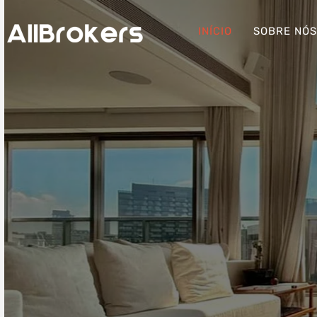
INÍCIO
SOBRE NÓ
Apartamento com estilo n
iorquino, pé-direito alto no li
lado da Faria Lima, em um
condomínios mais seguros 
Paulo
Área: 368m²
INFORMAÇÕES DO IMÓVEL