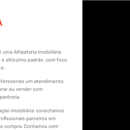
R
A
 uma Alfaiataria Imobiliária
 e altíssimo padrão, com foco
te.
 oferecendo um atendimento
rar ou vender com
parência.
ação imobiliária: conectamos
ofissionais parceiros em
a de compra. Contamos com