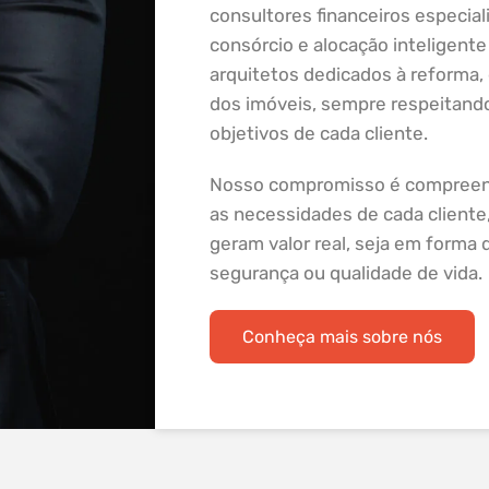
consultores financeiros especial
consórcio e alocação inteligente
arquitetos dedicados à reforma,
dos imóveis, sempre respeitando 
objetivos de cada cliente.
Nosso compromisso é compreend
as necessidades de cada cliente,
geram valor real, seja em forma d
segurança ou qualidade de vida.
Conheça mais sobre nós