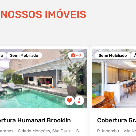
NOSSOS IMÓVEIS
48
da
Semi Mobiliado
Semi Mobiliado
rtura Humanari Brooklin
Cobertura Gr
R. Guararapes - Cidade Monções, São Paulo - SP, Brasil