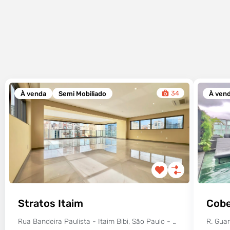
34
À venda
Semi Mobiliado
À ven
Stratos Itaim
Cobe
Rua Bandeira Paulista - Itaim Bibi, São Paulo - SP, Brasil