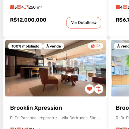
3
4
250
m²
4
R$12.000.000
R$6.
Ver Detalhes
33
100% mobiliado
À venda
À ven
Brooklin Xpression
Broo
R. Dr. Paschoal Imperatriz - Vila Gertrudes, São Paulo - SP, Brasil